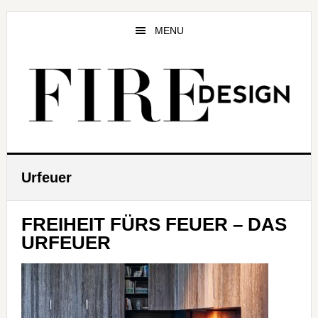
Zum
Zur
Zur
Inhalt
Seitenspalte
Fußzeile
MENU
springen
springen
springen
Urfeuer
FREIHEIT FÜRS FEUER – DAS
URFEUER