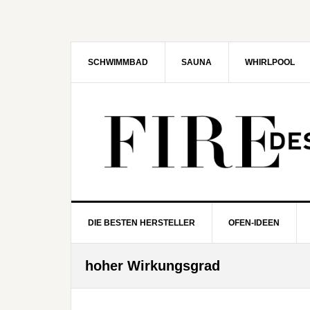
Zur
Zum
Zur
Zur
Hauptnavigation
Inhalt
Seitenspalte
Fußzeile
springen
springen
springen
springen
SCHWIMMBAD
SAUNA
WHIRLPOOL
DIE BESTEN HERSTELLER
OFEN-IDEEN
hoher Wirkungsgrad