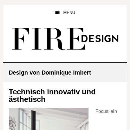
Zum
Zur
Zur
Inhalt
Seitenspalte
Fußzeile
MENU
springen
springen
springen
Design von Dominique Imbert
Technisch innovativ und
ästhetisch
Focus: ein