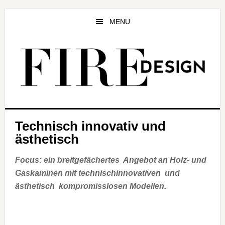
Zum
Zur
Zur
Inhalt
Seitenspalte
Fußzeile
MENU
springen
springen
springen
Technisch innovativ und
ästhetisch
Focus: ein breitgefächertes Angebot an Holz- und
Gaskaminen mit technischinnovativen und
ästhetisch kompromisslosen Modellen.