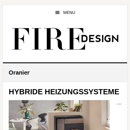
Zum
Zur
Zur
Inhalt
Seitenspalte
Fußzeile
MENU
springen
springen
springen
Oranier
HYBRIDE HEIZUNGSSYSTEME
—