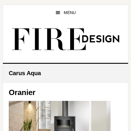
Zum
Zur
Zur
Inhalt
Seitenspalte
Fußzeile
MENU
springen
springen
springen
Carus Aqua
Oranier