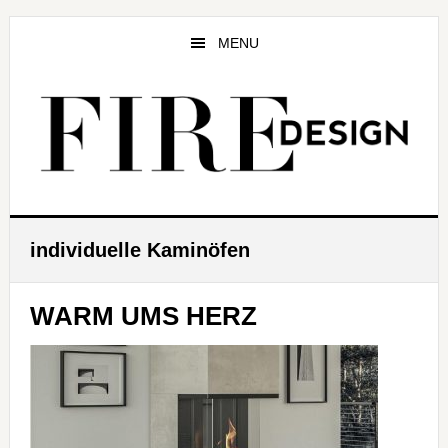
Zum
Zur
Zur
Inhalt
Seitenspalte
Fußzeile
MENU
springen
springen
springen
individuelle Kaminöfen
WARM UMS HERZ