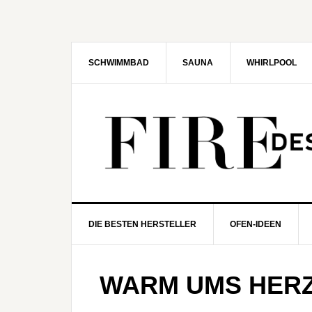
Zur
Zum
Zur
Zur
Hauptnavigation
Inhalt
Seitenspalte
Fußzeile
springen
springen
springen
springen
SCHWIMMBAD
SAUNA
WHIRLPOOL
DIE BESTEN HERSTELLER
OFEN-IDEEN
WARM UMS HER