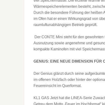
viel Speichermasse. Die erzielte Wärme wir
Wärmespeicherelementen besteht, zwische
Durch die besondere Führung der heißen 
im Ofen hat er einen Wirkungsgrad von übe
raumluftunabhängigen Betrieb geprüft.
Der CONTE Mini steht für den gewohnten t
Ausnutzung sowie angenehme und gesunde
kompakte Kaminofen mit viel Speichermas
GENIUS: EINE NEUE DIMENSION FÜR
Der Genius glänzt durch seine aufgeräumte 
im offenen Holzfach oder hinter der optiona
Feuereinsicht im Querformat.
KL1 GAS Jetzt hat die LINEA-Serie Zuwa
Getreu dem Motto „Feuer im Hochformat“ k