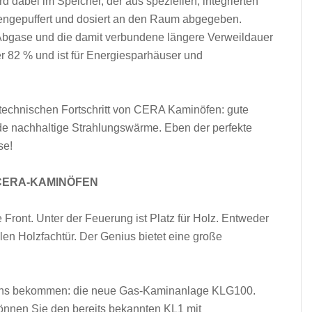
d dabei im Speicher, der aus speziellen, integrierten
ngepuffert und dosiert an den Raum abgegeben.
Abgase und die damit verbundene längere Verweildauer
r 82 % und ist für Energiesparhäuser und
echnischen Fortschritt von CERA Kaminöfen: gute
 nachhaltige Strahlungswärme. Eben der perfekte
se!
 CERA-KAMINÖFEN
Front. Unter der Feuerung ist Platz für Holz. Entweder
len Holzfachtür. Der Genius bietet eine große
chs bekommen: die neue Gas-Kaminanlage KLG100.
önnen Sie den bereits bekannten KL1 mit