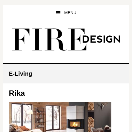
Zum
Zur
Zur
Inhalt
Seitenspalte
Fußzeile
MENU
springen
springen
springen
E-Living
Rika