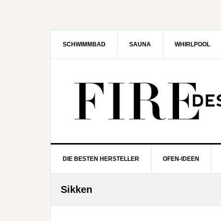
Zur
Zum
Zur
Zur
Hauptnavigation
Inhalt
Seitenspalte
Fußzeile
springen
springen
springen
springen
SCHWIMMBAD
SAUNA
WHIRLPOOL
DIE BESTEN HERSTELLER
OFEN-IDEEN
Sikken