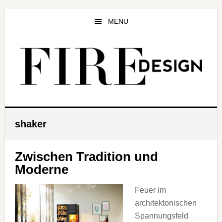
Zum
Zur
Zur
Inhalt
Seitenspalte
Fußzeile
MENU
springen
springen
springen
shaker
Zwischen Tradition und
Moderne
Feuer im
architektonischen
Spannungsfeld