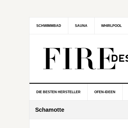
Zur
Zum
Zur
Zur
Hauptnavigation
Inhalt
Seitenspalte
Fußzeile
springen
springen
springen
springen
SCHWIMMBAD
SAUNA
WHIRLPOOL
DIE BESTEN HERSTELLER
OFEN-IDEEN
Schamotte