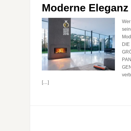
Moderne Eleganz
Wer 
sei
Mode
DIE
GRÖ
PA
GEN
verb
[…]