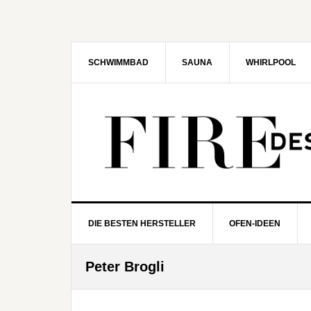
Zur
Zum
Zur
Zur
Hauptnavigation
Inhalt
Seitenspalte
Fußzeile
springen
springen
springen
springen
SCHWIMMBAD
SAUNA
WHIRLPOOL
DIE BESTEN HERSTELLER
OFEN-IDEEN
Peter Brogli