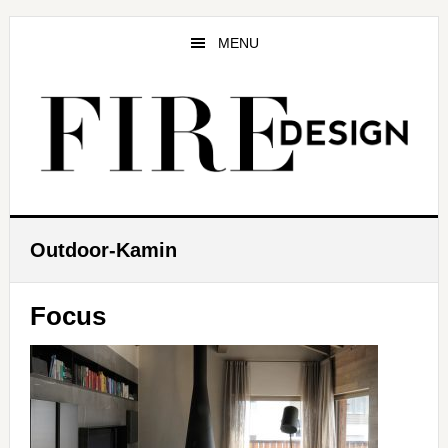
Zum
Zur
Zur
Inhalt
Seitenspalte
Fußzeile
MENU
springen
springen
springen
Outdoor-Kamin
Focus