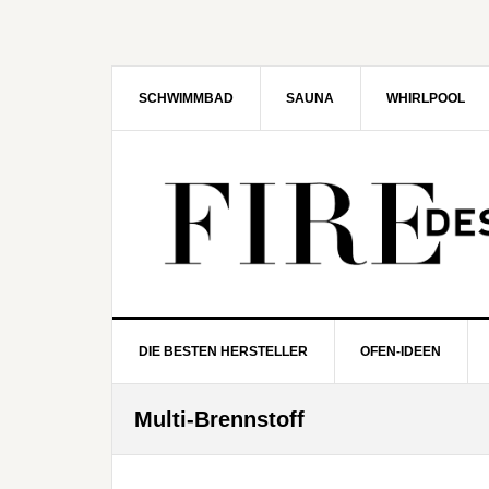
Zur
Zum
Zur
Zur
Hauptnavigation
Inhalt
Seitenspalte
Fußzeile
springen
springen
springen
springen
SCHWIMMBAD
SAUNA
WHIRLPOOL
DIE BESTEN HERSTELLER
OFEN-IDEEN
Multi-Brennstoff