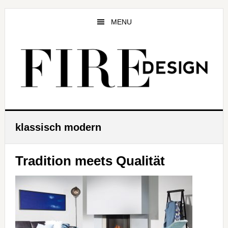
Zum
Zur
Zur
Inhalt
Seitenspalte
Fußzeile
MENU
springen
springen
springen
klassisch modern
Tradition meets Qualität