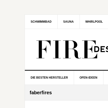
Zur
Zum
Zur
Zur
Hauptnavigation
Inhalt
Seitenspalte
Fußzeile
springen
springen
springen
springen
SCHWIMMBAD
SAUNA
WHIRLPOOL
DIE BESTEN HERSTELLER
OFEN-IDEEN
faberfires