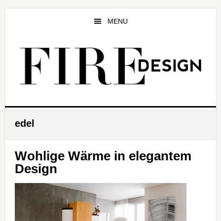
Zum
Zur
Zur
Inhalt
Seitenspalte
Fußzeile
MENU
springen
springen
springen
edel
Wohlige Wärme in elegantem
Design