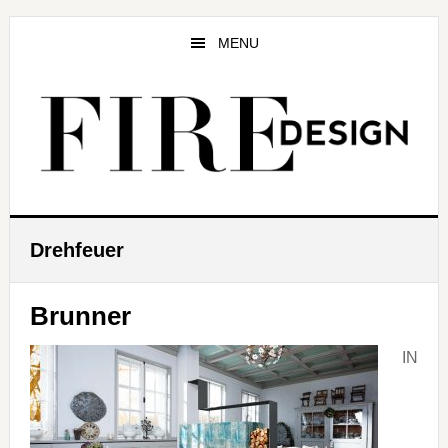
Zum
Zur
Zur
Inhalt
Seitenspalte
Fußzeile
MENU
springen
springen
springen
Drehfeuer
Brunner
IN