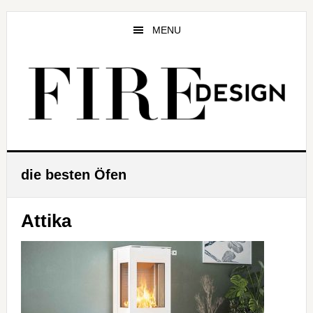
Zum
Zur
Zur
Inhalt
Seitenspalte
Fußzeile
MENU
springen
springen
springen
die besten Öfen
Attika