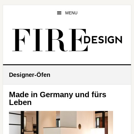
Zum
Zur
Zur
Inhalt
Seitenspalte
Fußzeile
MENU
springen
springen
springen
Designer-Öfen
Made in Germany und fürs
Leben