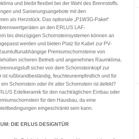
ima und bleibt flexibel bei der Wahl des Brennstoffs.
ngen und Sanierungsangebote mit den
hren als Herzstück. Das optionale „P1W3G-Paket“
tsbrennwertgeräten an den ERLUS LAF-
ein bis dreizügigen Schornsteinsystemen können an
epasst werden und bieten Platz für Kabel zur PV-
 Raumluftunabhängige Premiumschornsteine von
dehüllen sicheren Betrieb und angenehmes Raumklima.
brennungsluft sicher von dem Schornsteinkopf zur
ist rußbrandbeständig, feuchteunempfindlich und für
 ein Schornstein oder ihr alter Schornstein ist defekt?
RLUS Edelkeramik für den nachträglichen Einbau oder
emiumschornstein für den Hausbau, da eine
bleitbedingungen eingeschränkt sein kann.
M: DIE ERLUS DESIGNTÜR