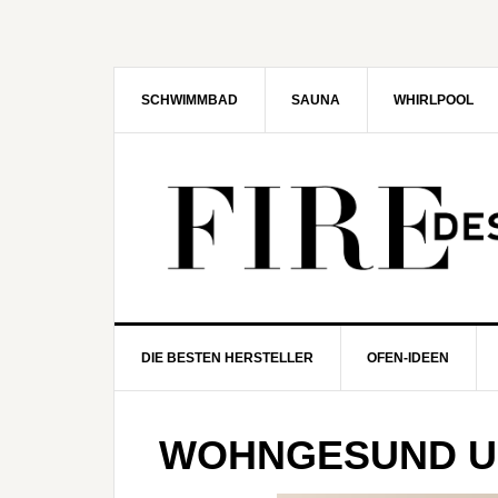
Zur
Zum
Zur
Zur
Hauptnavigation
Inhalt
Seitenspalte
Fußzeile
springen
springen
springen
springen
SCHWIMMBAD
SAUNA
WHIRLPOOL
DIE BESTEN HERSTELLER
OFEN-IDEEN
WOHNGESUND UN