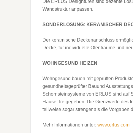
Die ERLUS Designtüren sind dezente Lösun
Wandstruktur anpassen.
SONDERLÖSUNG: KERAMISCHER DE
Der keramische Deckenanschluss ermöglich
Decke, für individuelle Ofenträume und ne
WOHNGESUND HEIZEN
Wohngesund bauen mit geprüften Produkten
gesundheitsgeprüfter Bauund Ausstattungsp
Schornsteinsysteme von ERLUS sind auf S
Häuser freigegeben. Die Grenzwerte des I
teilweise sogar strenger als die Vorgabe
Mehr Informationen unter:
www.erlus.com