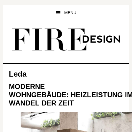
Zum
Zur
Zur
Inhalt
Seitenspalte
Fußzeile
MENU
springen
springen
springen
Leda
MODERNE
WOHNGEBÄUDE: HEIZLEISTUNG I
WANDEL DER ZEIT