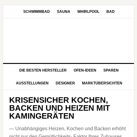
Zur
Zum
Zur
Zur
Hauptnavigation
Inhalt
Seitenspalte
Fußzeile
SCHWIMMBAD
SAUNA
WHIRLPOOL
BAD
springen
springen
springen
springen
DIE BESTEN HERSTELLER
OFEN-IDEEN
SPAREN
AUSSTELLUNGEN
DESIGNER
MARKTÜBERSICHTEN
KRISENSICHER KOCHEN,
BACKEN UND HEIZEN MIT
KAMINGERÄTEN
— Unabhängiges Heizen, Kochen und Backen erhöht
nicht nur den Gemütlichkeits- Faktor Ihres Zuhauses,