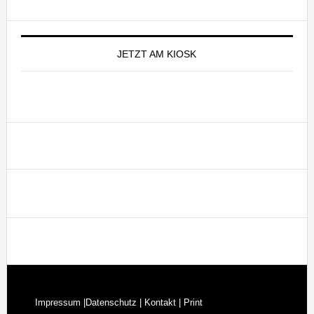
Seitenspalte
JETZT AM KIOSK
Footer
Impressum |
Datenschutz |
Kontakt |
Print