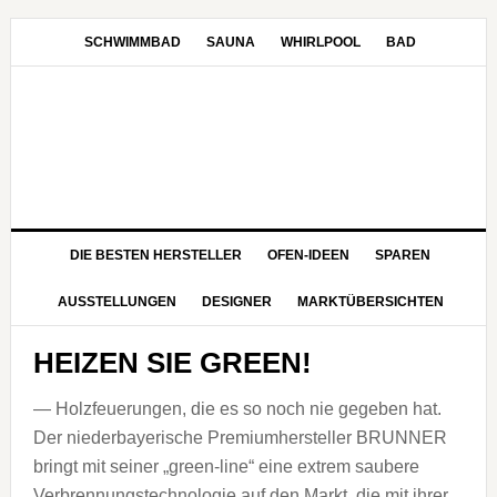
Zur
Zum
Zur
Zur
Hauptnavigation
Inhalt
Seitenspalte
Fußzeile
SCHWIMMBAD
SAUNA
WHIRLPOOL
BAD
springen
springen
springen
springen
DIE BESTEN HERSTELLER
OFEN-IDEEN
SPAREN
AUSSTELLUNGEN
DESIGNER
MARKTÜBERSICHTEN
HEIZEN SIE GREEN!
— Holzfeuerungen, die es so noch nie gegeben hat.
Der niederbayerische Premiumhersteller BRUNNER
bringt mit seiner „green-line“ eine extrem saubere
Verbrennungstechnologie auf den Markt, die mit ihrer