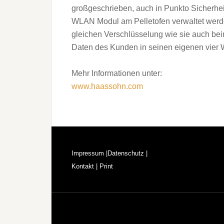
großgeschrieben, auch in Punkto Sicherhei
WLAN Modul am Pelletofen verwaltet werden
gleichen Verschlüsselung wie sie auch bei
Daten des Kunden in seinen eigenen vier 
Mehr Informationen unter:
www.haassohn.com
Footer
Impressum |
Datenschutz |
Kontakt |
Print