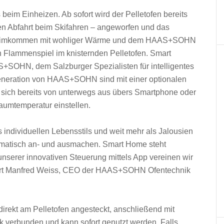
im Einheizen. Ab sofort wird der Pelletofen bereits
ten Abfahrt beim Skifahren – angeworfen und das
Heimkommen mit wohliger Wärme und dem HAAS+SOHN
Flammenspiel im knisternden Pelletofen. Smart
S+SOHN, dem Salzburger Spezialisten für intelligentes
eneration von HAAS+SOHN sind mit einer optionalen
n sich bereits von unterwegs aus übers Smartphone oder
aumtemperatur einstellen.
s individuellen Lebensstils und weit mehr als Jalousien
matisch an- und ausmachen. Smart Home steht
t unserer innovativen Steuerung mittels App vereinen wir
klärt Manfred Weiss, CEO der HAAS+SOHN Ofentechnik
kt am Pelletofen angesteckt, anschließend mit
verbunden und kann sofort genutzt werden. Falls