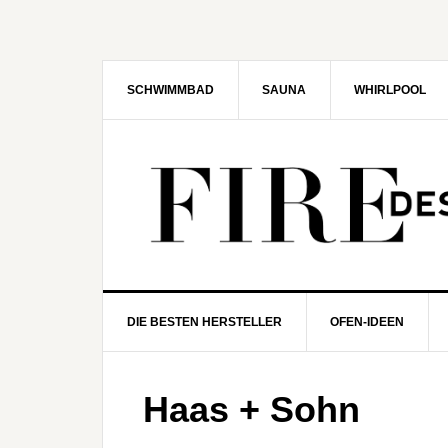
Zur
Zum
Zur
Zur
Hauptnavigation
Inhalt
Seitenspalte
Fußzeile
springen
springen
springen
springen
SCHWIMMBAD
SAUNA
WHIRLPOOL
DIE BESTEN HERSTELLER
OFEN-IDEEN
Haas + Sohn