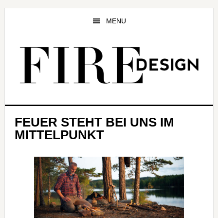
Zum
Zur
Zur
Inhalt
Seitenspalte
Fußzeile
MENU
springen
springen
springen
FEUER STEHT BEI UNS IM
MITTELPUNKT