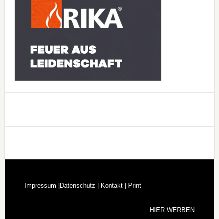
Footer
Impressum |
Datenschutz |
Kontakt |
Print
HIER WERBEN