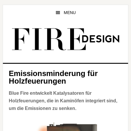
Zum
Zur
Zur
Inhalt
Seitenspalte
Fußzeile
MENU
springen
springen
springen
Emissionsminderung für
Holzfeuerungen
Blue Fire entwickelt Katalysatoren für
Holzfeuerungen, die in Kaminöfen integriert sind,
um die Emissionen zu senken.