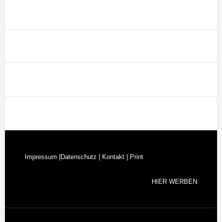
Footer
Impressum |
Datenschutz |
Kontakt |
Print
HIER WERBEN